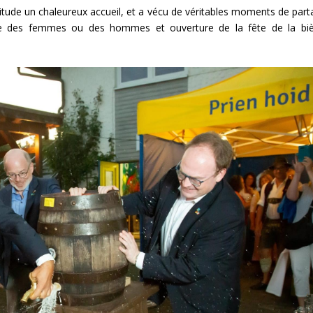
tude un chaleureux accueil, et a vécu de véritables moments de part
île des femmes ou des hommes et ouverture de la fête de la bi