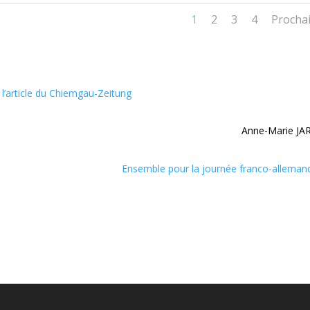
1
2
3
4
Procha
 l’article du Chiemgau-Zeitung
Anne-Marie JA
Ensemble pour la journée franco-alleman