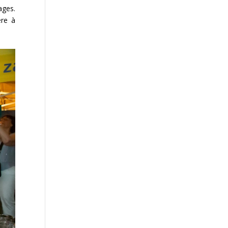
ages.
ère à