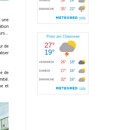
t une
ation
eurs…
ur de
liser
le de
itié.
ne et