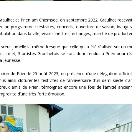
 Graulhet et Prien am Chiemsee, en septembre 2022, Graulhet recevai
c au programme : festivités, concerts, ouverture de saison, inaugur
ambulation dans la ville, visites inédites, échanges, marché de product
 sa sœur jumelle la même fresque que celle qui a été réalisée sur un m
t juillet, 3 artistes Graulhétois se sont donc rendus à Prien pour réa
la jeunesse.
tion de Prien le 25 août 2023, en présence d’une délégation officiel
ainsi clôturer les festivités de l’anniversaire d’un demi-siècle d’am
breux amis de Prien, témoignait encore une fois de l’amitié ancien
empreinte d’une très forte émotion.